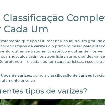
: Classificação Comple
ar Cada Um
exatamente que tipo? Ou recebeu no laudo um grau da cl
nhecer os
tipos de varizes
é o primeiro passo para enten
to, outras de tratamento estético e outras de interve
os minúsculos vasinhos superficiais até as grandes variz
profunda — e cada tipo tem características, riscos e tr
s
tipos de varizes
, como a
classificação de varizes
funcio
tratamento envolve.
rentes tipos de varizes?