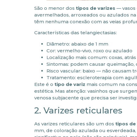
São o menor dos
tipos de varizes
— vasos c
avermelhados, arroxeados ou azulados na 
têm nenhuma conexão com as veias profu
Características das telangiectasias:
Diâmetro: abaixo de 1 mm
Cor: vermelho-vivo, roxo ou azulado
Localização mais comum: coxas, atrás 
Sintomas: podem causar queimação, co
Risco vascular: baixo — não causam 
Tratamento: escleroterapia com agulha
Este é o
tipo de variz
mais comum na consul
estética. Mas atenção: vasinhos que surg
venosa subjacente que precisa ser invest
2. Varizes reticulares
As varizes reticulares são um dos
tipos de
mm, de coloração azulada ou esverdeada,