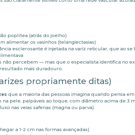
 mas são claramente visíveis como uma rede vascular azulad
ião poplítea (atrás do joelho)
 alimentar os vasinhos (telangiectasias)
cia esclerosante é injetada na variz reticular, que ao se 
alimentava
 não percebem — mas que o especialista identifica no ex
 resultado mais duradouro.
varizes propriamente ditas)
zes
que a maioria das pessoas imagina quando pensa em 
vo na pele, palpáveis ao toque, com diâmetro acima de 3 
luxo nas veias safenas (magna ou parva).
hegar a 1-2 cm nas formas avançadas)