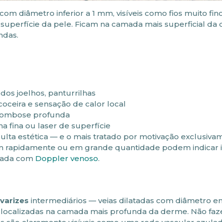
om diâmetro inferior a 1 mm, visíveis como fios muito fin
superfície da pele. Ficam na camada mais superficial da
ndas.
dos joelhos, panturrilhas
ceira e sensação de calor local
trombose profunda
 fina ou laser de superfície
ta estética — e o mais tratado por motivação exclusiva
em rapidamente ou em grande quantidade podem indicar i
igada com
Doppler venoso
.
 varizes
intermediários — veias dilatadas com diâmetro ent
 localizadas na camada mais profunda da derme. Não fa