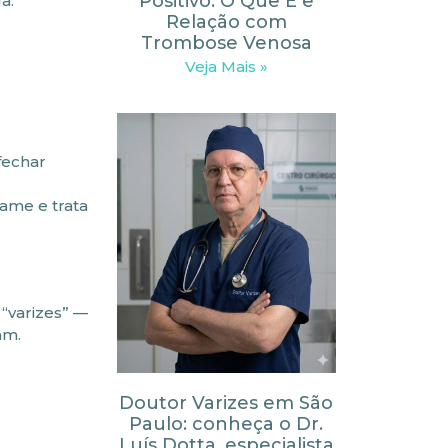
Positivo: O Que É e
a.
Relação com
Trombose Venosa
Veja Mais »
fechar
ame e trata
“varizes” —
mm.
Doutor Varizes em São
Paulo: conheça o Dr.
Luís Dotta, especialista