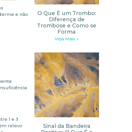
os
O Que É um Trombo:
 derme e não
Diferença de
Trombose e Como se
Forma
Veja Mais »
mente
nsuficiência
re 1 e 3
Sinal da Bandeira
zem relevo