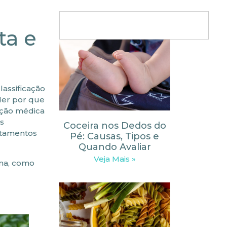
ta e
assificação
der por que
nção médica
es
Coceira nos Dedos do
atamentos
Pé: Causas, Tipos e
Quando Avaliar
Veja Mais »
na, como