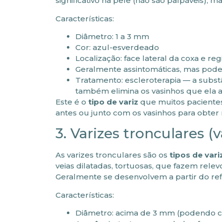
significativo na pele (não são palpáveis),
Características:
Diâmetro: 1 a 3 mm
Cor: azul-esverdeado
Localização: face lateral da coxa e reg
Geralmente assintomáticas, mas podem
Tratamento: escleroterapia — a substân
também elimina os vasinhos que ela 
Este é o
tipo de variz
que muitos pacientes
antes ou junto com os vasinhos para obter
3. Varizes tronculares (
As varizes tronculares são os
tipos de vari
veias dilatadas, tortuosas, que fazem rele
Geralmente se desenvolvem a partir do ref
Características:
Diâmetro: acima de 3 mm (podendo c