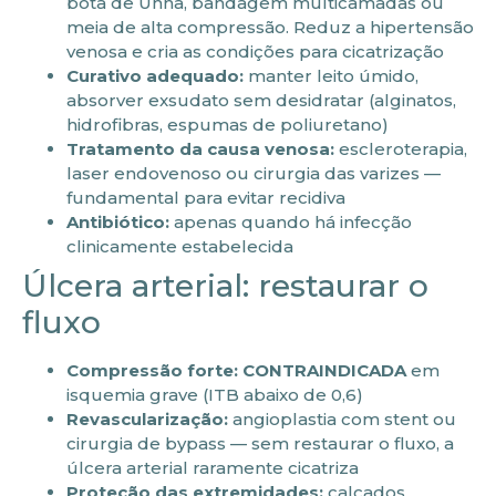
bota de Unna, bandagem multicamadas ou
meia de alta compressão. Reduz a hipertensão
venosa e cria as condições para cicatrização
Curativo adequado:
manter leito úmido,
absorver exsudato sem desidratar (alginatos,
hidrofibras, espumas de poliuretano)
Tratamento da causa venosa:
escleroterapia,
laser endovenoso ou cirurgia das varizes —
fundamental para evitar recidiva
Antibiótico:
apenas quando há infecção
clinicamente estabelecida
Úlcera arterial: restaurar o
fluxo
Compressão forte: CONTRAINDICADA
em
isquemia grave (ITB abaixo de 0,6)
Revascularização:
angioplastia com stent ou
cirurgia de bypass — sem restaurar o fluxo, a
úlcera arterial raramente cicatriza
Proteção das extremidades:
calçados