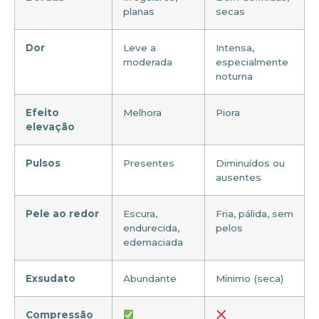
planas
secas
Dor
Leve a
Intensa,
moderada
especialmente
noturna
Efeito
Melhora
Piora
elevação
Pulsos
Presentes
Diminuídos ou
ausentes
Pele ao redor
Escura,
Fria, pálida, sem
endurecida,
pelos
edemaciada
Exsudato
Abundante
Mínimo (seca)
Compressão