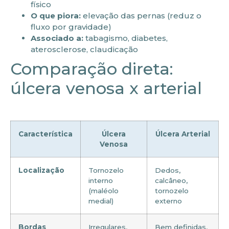
físico
O que piora:
elevação das pernas (reduz o
fluxo por gravidade)
Associado a:
tabagismo, diabetes,
aterosclerose, claudicação
Comparação direta:
úlcera venosa x arterial
Característica
Úlcera
Úlcera Arterial
Venosa
Localização
Tornozelo
Dedos,
interno
calcâneo,
(maléolo
tornozelo
medial)
externo
Bordas
Irregulares,
Bem definidas,