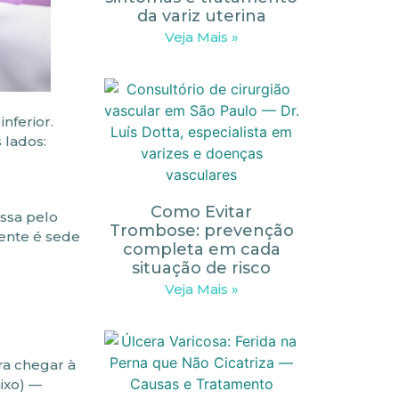
da variz uterina
Veja Mais »
nferior.
 lados:
Como Evitar
assa pelo
Trombose: prevenção
amente é sede
completa em cada
situação de risco
Veja Mais »
ra chegar à
ixo) —