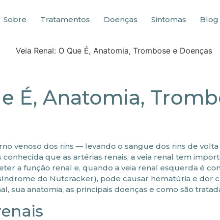
Sobre
Tratamentos
Doenças
Sintomas
Blog
ue É, Anatomia, Trom
orno venoso dos rins — levando o sangue dos rins de volta
 conhecida que as artérias renais, a veia renal tem import
ter a função renal e, quando a veia renal esquerda é c
 (síndrome do Nutcracker), pode causar hematúria e dor c
nal, sua anatomia, as principais doenças e como são tratad
renais