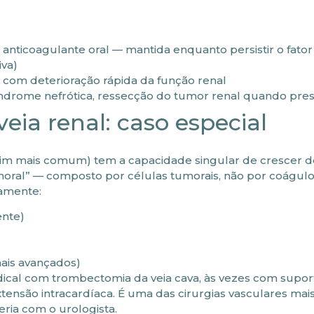
anticoagulante oral — mantida enquanto persistir o fator
iva)
com deterioração rápida da função renal
índrome nefrótica, ressecção do tumor renal quando pre
ia renal: caso especial
 rim mais comum) tem a capacidade singular de crescer d
ral” — composto por células tumorais, não por coágulo d
amente:
ente)
mais avançados)
dical com trombectomia da veia cava, às vezes com supor
tensão intracardíaca. É uma das cirurgias vasculares ma
eria com o urologista.