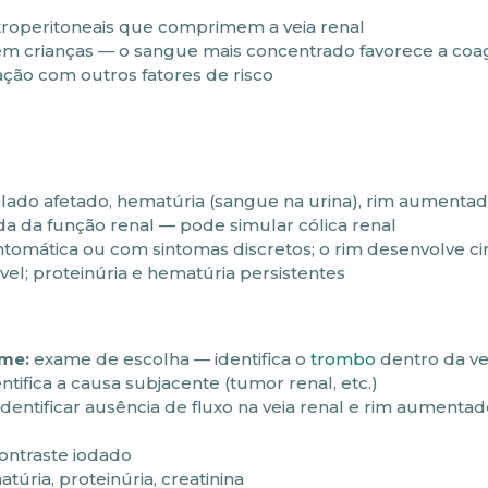
roperitoneais que comprimem a veia renal
m crianças — o sangue mais concentrado favorece a coa
ção com outros fatores de risco
lado afetado, hematúria (sangue na urina), rim aumenta
a da função renal — pode simular cólica renal
omática ou com sintomas discretos; o rim desenvolve ci
el; proteinúria e hematúria persistentes
ome:
exame de escolha — identifica o
trombo
dentro da vei
entifica a causa subjacente (tumor renal, etc.)
dentificar ausência de fluxo na veia renal e rim aumenta
ontraste iodado
túria, proteinúria, creatinina