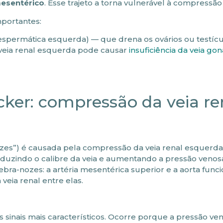
esentérico
. Esse trajeto a torna vulnerável à compressão
mportantes:
espermática esquerda) — que drena os ovários ou testícu
 veia renal esquerda pode causar
insuficiência da veia go
ker: compressão da veia re
es”) é causada pela compressão da veia renal esquerda
reduzindo o calibre da veia e aumentando a pressão venos
ra-nozes: a artéria mesentérica superior e a aorta fun
veia renal entre elas.
sinais mais característicos. Ocorre porque a pressão ve