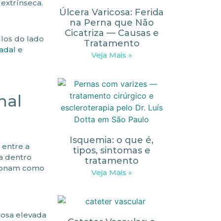
 extrínseca.
Úlcera Varicosa: Ferida
na Perna que Não
Cicatriza — Causas e
los do lado
Tratamento
nadal
e
Veja Mais »
nal
Isquemia: o que é,
 entre a
tipos, sintomas e
a dentro
tratamento
cionam como
Veja Mais »
nosa elevada