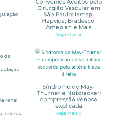
Convênios Aceitos pelo
Cirurgião Vascular em
São Paulo: Iamsp,
gulação
Hapvida, Bradesco,
Ameplan e Mais
Veja Mais »
do de
rculação
Síndrome de May-
Thurner e Nutcracker:
compressão venosa
a renal,
explicada
Veja Mais »
do; menos