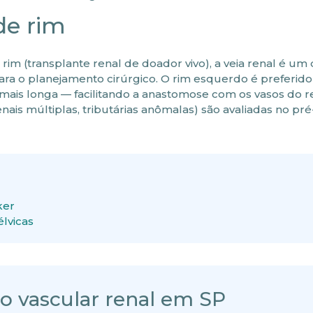
de rim
rim (transplante renal de doador vivo), a veia renal é um
ra o planejamento cirúrgico. O rim esquerdo é preferido
mais longa — facilitando a anastomose com os vasos do r
enais múltiplas, tributárias anômalas) são avaliadas no pr
ker
élvicas
ão vascular renal em SP