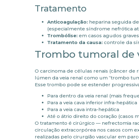
Tratamento
Anticoagulação:
heparina seguida de 
(especialmente síndrome nefrótica at
Trombólise:
em casos agudos graves 
Tratamento da causa:
controle da s
Trombo tumoral de ve
O carcinoma de células renais (câncer de
lúmen da veia renal como um “trombo tumo
Esse trombo pode se estender progressiv
Para dentro da veia renal (mais frequ
Para a veia cava inferior infra-hepática
Para a veia cava intra-hepática
Até o átrio direito do coração (casos 
O tratamento é cirúrgico — nefrectomia ra
circulação extracorpórea nos casos com ex
realizadas pelo cirurgião vascular em parc