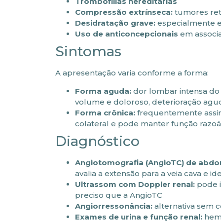
Trombofilias hereditárias
Compressão extrínseca:
tumores ret
Desidratação grave:
especialmente e
Uso de anticoncepcionais
em associa
Sintomas
A apresentação varia conforme a forma:
Forma aguda:
dor lombar intensa do 
volume e doloroso, deterioração agud
Forma crônica:
frequentemente assint
colateral e pode manter função razoáv
Diagnóstico
Angiotomografia (AngioTC) de abd
avalia a extensão para a veia cava e id
Ultrassom com Doppler renal:
pode i
preciso que a AngioTC
Angiorressonância:
alternativa sem c
Exames de urina e função renal:
hema