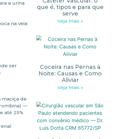
Cateter Vascular: o
ra a urina
que é, tipos e para que
serve
Veja Mais »
oca na veia
ode ser
Coceira nas Pernas à
.
Noite: Causas e Como
Aliviar
Veja Mais »
a maciça de
itrombina) —
de até 25%
renal