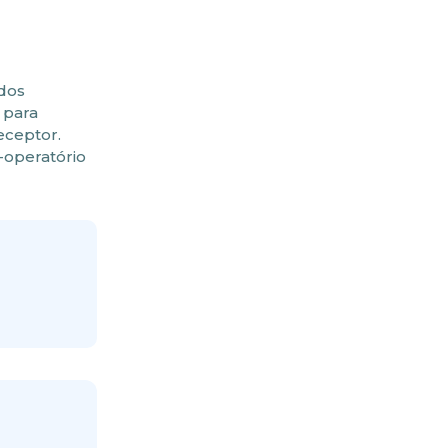
 dos
 para
eceptor.
é-operatório