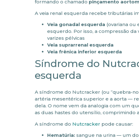
formando o chamado
pinçamento aortom
A veia renal esquerda recebe tributárias i
Veia gonadal esquerda
(ovariana ou 
esquerdo. Por isso, a compressão da
varizes pélvicas
Veia suprarrenal esquerda
Veia frênica inferior esquerda
Síndrome do Nutcrac
esquerda
A síndrome do Nutcracker (ou “quebra-noz
artéria mesentérica superior e a aorta — 
dela. O nome vem da analogia com um queb
as duas hastes do utensílio, comprimindo a 
A síndrome do
Nutcracker
pode causar:
Hematúria:
sangue na urina — um dos 