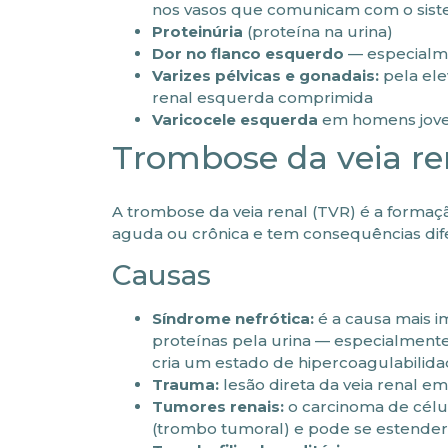
nos vasos que comunicam com o siste
Proteinúria
(proteína na urina)
Dor no flanco esquerdo
— especialme
Varizes pélvicas e gonadais:
pela ele
renal esquerda comprimida
Varicocele esquerda
em homens jov
Trombose da veia re
A trombose da veia renal (TVR) é a formaç
aguda ou crônica e tem consequências dife
Causas
Síndrome nefrótica:
é a causa mais i
proteínas pela urina — especialmente 
cria um estado de hipercoagulabilida
Trauma:
lesão direta da veia renal 
Tumores renais:
o carcinoma de célul
(trombo tumoral) e pode se estender a