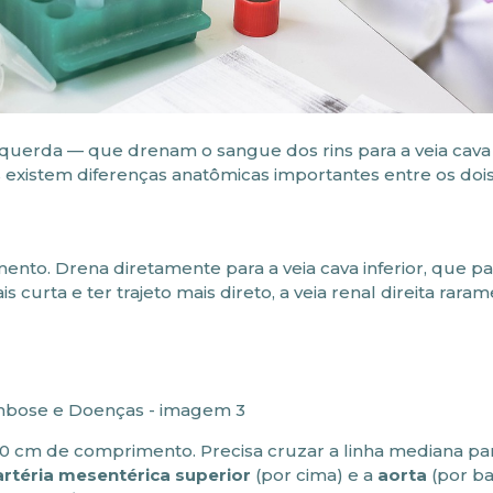
esquerda — que drenam o sangue dos rins para a veia cava i
 existem diferenças anatômicas importantes entre os dois
nto. Drena diretamente para a veia cava inferior, que p
is curta e ter trajeto mais direto, a veia renal direita rar
 10 cm de comprimento. Precisa cruzar a linha mediana pa
artéria mesentérica superior
(por cima) e a
aorta
(por ba