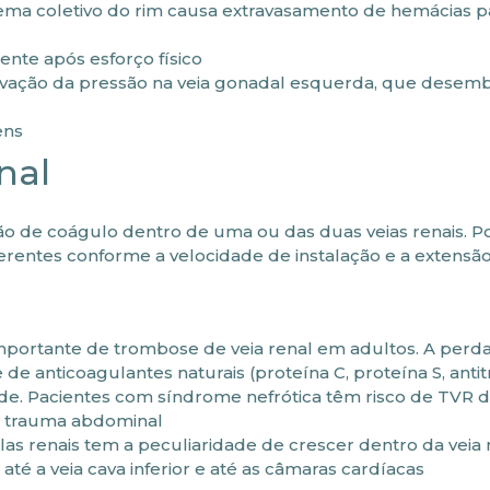
ma coletivo do rim causa extravasamento de hemácias pa
nte após esforço físico
vação da pressão na veia gonadal esquerda, que desemb
ens
nal
ão de coágulo dentro de uma ou das duas veias renais. P
rentes conforme a velocidade de instalação e a extensão
mportante de trombose de veia renal em adultos. A perd
de anticoagulantes naturais (proteína C, proteína S, ant
de. Pacientes com síndrome nefrótica têm risco de TVR 
em trauma abdominal
as renais tem a peculiaridade de crescer dentro da veia 
té a veia cava inferior e até as câmaras cardíacas