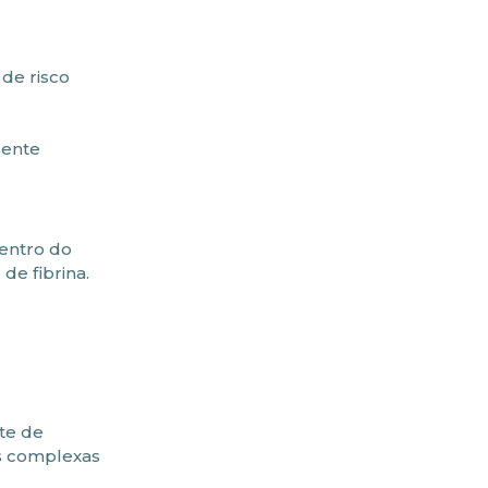
 de risco
sente
entro do
e fibrina.
te de
is complexas