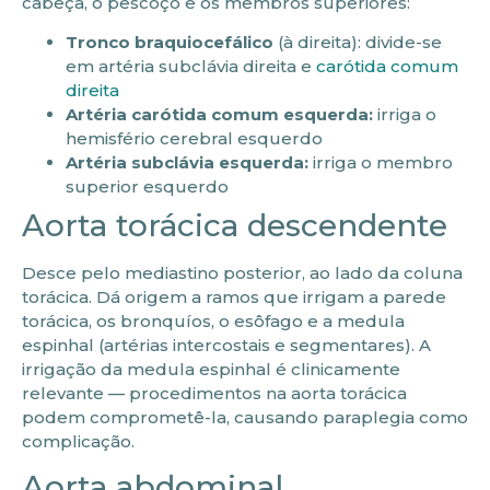
cabeça, o pescoço e os membros superiores:
Tronco braquiocefálico
(à direita): divide-se
em artéria subclávia direita e
carótida comum
direita
Artéria carótida comum esquerda:
irriga o
hemisfério cerebral esquerdo
Artéria subclávia esquerda:
irriga o membro
superior esquerdo
Aorta torácica descendente
Desce pelo mediastino posterior, ao lado da coluna
torácica. Dá origem a ramos que irrigam a parede
torácica, os bronquíos, o esôfago e a medula
espinhal (artérias intercostais e segmentares). A
irrigação da medula espinhal é clinicamente
relevante — procedimentos na aorta torácica
podem comprometê-la, causando paraplegia como
complicação.
Aorta abdominal