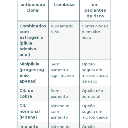
anticoncep
trombose
em
cional
pacientes
de risco
Combinados
Aumentado
Contraindicad
com
3-5x
o em alto
estrogênio
risco
(pílula,
adesivo,
anel)
Minipílula
Sem
Opção
(progestog
aumento
segura em
ênio
significativo
muitos casos
apenas)
de risco
DIU de
Sem
Opção não
cobre
aumento
hormonal
DIU
Mínimo ou
Opção
hormonal
sem
segura em
(Mirena)
aumento
muitos casos
Implante
Mínimo ou
Opção