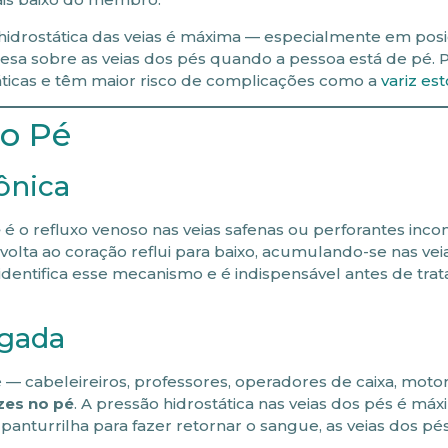
 hidrostática das veias é máxima — especialmente em pos
sa sobre as veias dos pés quando a pessoa está de pé. P
ticas e têm maior risco de complicações como a
variz es
no Pé
ônica
é
é o refluxo venoso nas veias safenas ou perforantes inc
volta ao coração reflui para baixo, acumulando-se nas vei
identifica esse mecanismo e é indispensável antes de trat
ngada
 — cabeleireiros, professores, operadores de caixa, motor
zes no pé
. A pressão hidrostática nas veias dos pés é má
panturrilha para fazer retornar o sangue, as veias dos pé