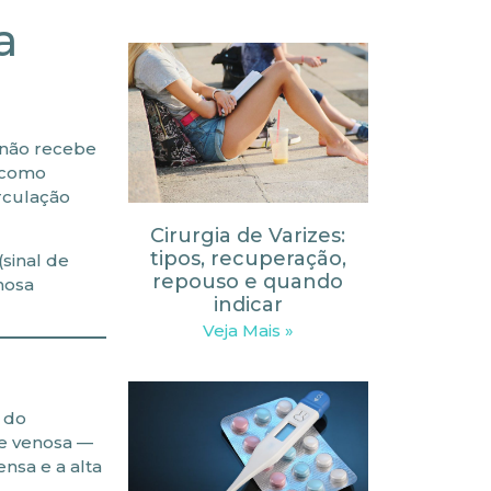
a
 não recebe
s como
rculação
Cirurgia de Varizes:
tipos, recuperação,
sinal de
repouso e quando
nosa
indicar
Veja Mais »
o do
de venosa —
nsa e a alta