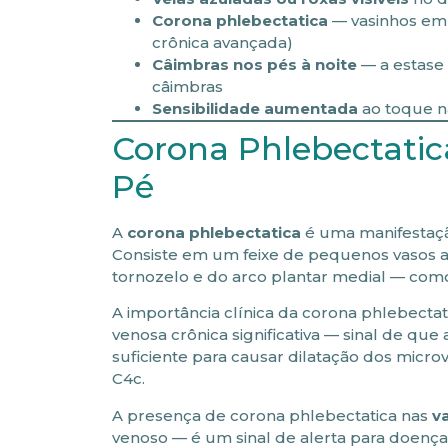
Corona phlebectatica
— vasinhos em 
crônica avançada)
Câimbras nos pés à noite
— a estase
câimbras
Sensibilidade aumentada
ao toque n
Corona Phlebectatica
Pé
A
corona phlebectatica
é uma manifestaçã
Consiste em um feixe de pequenos vasos a
tornozelo e do arco plantar medial — como
A importância clínica da corona phlebectat
venosa crônica significativa — sinal de qu
suficiente para causar dilatação dos micro
C4c.
A presença de corona phlebectatica nas
v
venoso — é um sinal de alerta para doença 