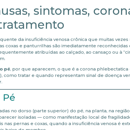
ausas, sintomas, coron
 tratamento
quente da insuficiência venosa crônica que muitas vezes
as coxas e panturrilhas são imediatamente reconhecida
equentemente atribuídas ao calçado, ao cansaço ou à “ci
am.
no pé
, por que aparecem, o que é a corona phlebectatica (
), como tratar e quando representam sinal de doença ve
.
o Pé
zadas no dorso (parte superior) do pé, na planta, na regiã
parecer isoladas — como manifestação local de fragilida
 nas pernas e coxas, quando a insuficiência venosa é exte
ais baixo do membro.