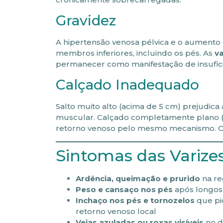
Gravidez
A hipertensão venosa pélvica e o aumento
membros inferiores, incluindo os pés. As
va
permanecer como manifestação de insuficiê
Calçado Inadequado
Salto muito alto (acima de 5 cm) prejudica
muscular. Calçado completamente plano (
retorno venoso pelo mesmo mecanismo. O
Sintomas das Varize
Ardência, queimação e prurido
na re
Peso e cansaço nos pés
após longos
Inchaço nos pés e tornozelos
que pi
retorno venoso local
Veias azuladas ou roxas visíveis
no d