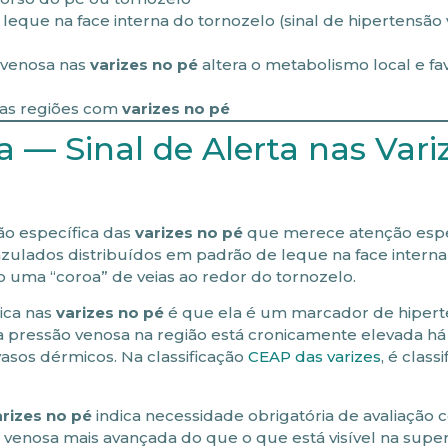
leque na face interna do tornozelo (sinal de hipertensão
 venosa nas
varizes no pé
altera o metabolismo local e f
as regiões com
varizes no pé
 — Sinal de Alerta nas Vari
o específica das
varizes no pé
que merece atenção espe
zulados distribuídos em padrão de leque na face interna
 uma “coroa” de veias ao redor do tornozelo.
ica nas
varizes no pé
é que ela é um marcador de hiper
e a pressão venosa na região está cronicamente elevada h
vasos dérmicos. Na classificação
CEAP das varizes
, é clas
arizes no pé
indica necessidade obrigatória de avaliação
venosa mais avançada do que o que está visível na superf