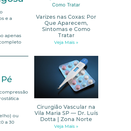
ão
Varizes nas Coxas: Por
os e a
Que Aparecem,
Sintomas e Como
Tratar
ão apenas
 completo
Veja Mais »
 Pé
A compressão
rostática
Cirurgião Vascular na
Vila Maria SP — Dr. Luís
elho) ou
Dotta | Zona Norte
20 a 30
Veja Mais »