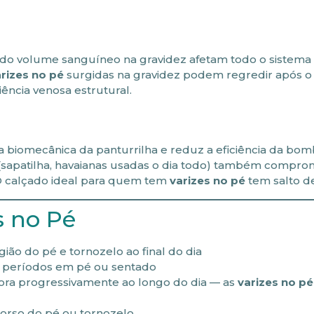
 do volume sanguíneo na gravidez afetam todo o sistema
rizes no pé
surgidas na gravidez podem regredir após o
ncia venosa estrutural.
 a biomecânica da panturrilha e reduz a eficiência da bo
sapatilha, havaianas usadas o dia todo) também compro
 calçado ideal para quem tem
varizes no pé
tem salto de
s no Pé
gião do pé e tornozelo ao final do dia
 períodos em pé ou sentado
ora progressivamente ao longo do dia — as
varizes no pé
orso do pé ou tornozelo