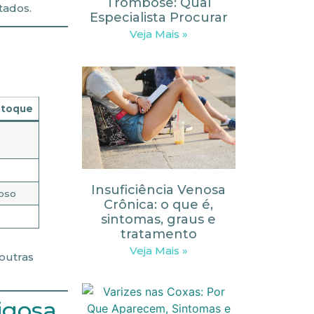
Trombose: Qual
tados.
Especialista Procurar
Veja Mais »
 toque
Insuficiência Venosa
roso
Crônica: o que é,
sintomas, graus e
tratamento
Veja Mais »
outras
igosa