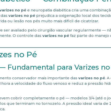
varizes no pé
e neuropatia diabética cria uma combinaç
a das
varizes no pé
prejudica a oxigenação local dos tecid
a ou lesão nos pés muito mais difícil de cicatrizar.
e ser avaliado pelo cirurgião vascular regularmente — n
mente. O controle das
varizes no pé
faz parte do manejo
zes no Pé
 — Fundamental para Varizes no
mento conservador mais importante das
varizes no pé
. 
elhora a velocidade do fluxo venoso e reduz a pressão hid
devem cobrir completamente o pé — modelos 3/4 (até o jo
os que terminam no tornozelo. A pressão ideal varia de 
ca.