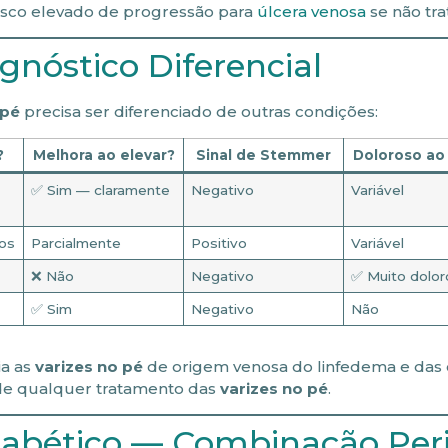
isco elevado de progressão para
úlcera venosa
se não tra
agnóstico Diferencial
 pé
precisa ser diferenciado de outras condições:
?
Melhora ao elevar?
Sinal de Stemmer
Doloroso ao
✅ Sim — claramente
Negativo
Variável
dos
Parcialmente
Positivo
Variável
❌ Não
Negativo
✅ Muito dolo
✅ Sim
Negativo
Não
ia as
varizes no pé
de origem venosa do linfedema e das 
 de qualquer tratamento das
varizes no pé
.
Diabético — Combinação Per