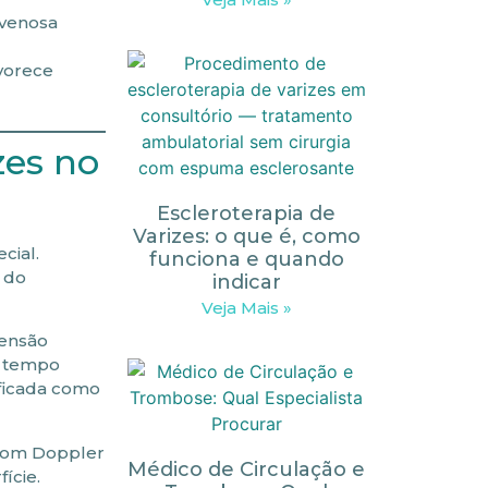
 venosa
avorece
zes no
Escleroterapia de
Varizes: o que é, como
cial.
funciona e quando
 do
indicar
Veja Mais »
tensão
á tempo
sificada como
 com Doppler
Médico de Circulação e
ície.