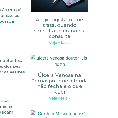
ição em pé.
or isso as
Angiologista: o que
tourada
.
trata, quando
consultar e como é a
consulta
Veja Mais »
ompetentes.
as dos pés
ar as
varizes
Úlcera Venosa na
Perna: por que a ferida
não fecha e o que
fazer
Veja Mais »
istas —
xima na
s ficam