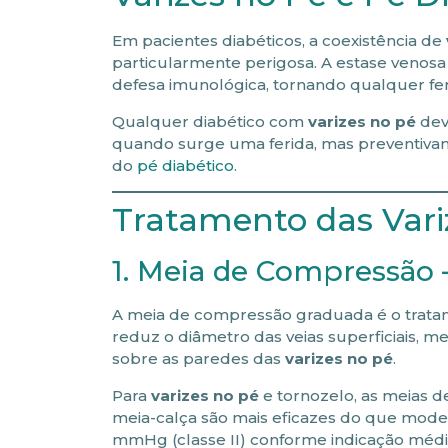
Em pacientes diabéticos, a coexistência de
particularmente perigosa. A estase venos
defesa imunológica, tornando qualquer ferid
Qualquer diabético com
varizes no pé
dev
quando surge uma ferida, mas preventiva
do
pé diabético
.
Tratamento das Vari
1. Meia de Compressão
A meia de compressão graduada é o trata
reduz o diâmetro das veias superficiais, m
sobre as paredes das
varizes no pé
.
Para
varizes no pé
e tornozelo, as meias 
meia-calça são mais eficazes do que model
mmHg (classe II) conforme indicação médi