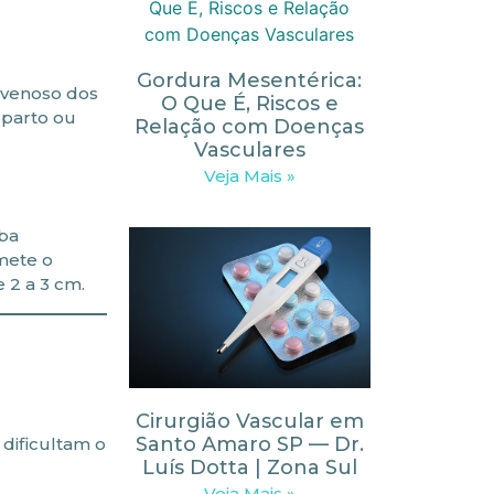
Gordura Mesentérica:
 venoso dos
O Que É, Riscos e
 parto ou
Relação com Doenças
Vasculares
Veja Mais »
mba
mete o
 2 a 3 cm.
Cirurgião Vascular em
Santo Amaro SP — Dr.
dificultam o
Luís Dotta | Zona Sul
Veja Mais »