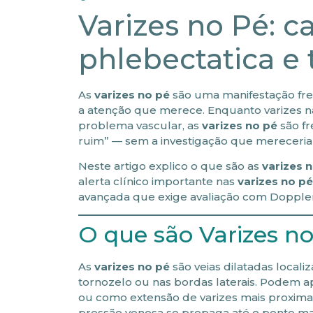
Varizes no Pé: c
phlebectatica e
As
varizes no pé
são uma manifestação fre
a atenção que merece. Enquanto varizes n
problema vascular, as
varizes no pé
são fr
ruim” — sem a investigação que mereceri
Neste artigo explico o que são as
varizes 
alerta clínico importante nas
varizes no pé
avançada que exige avaliação com Doppler
O que são Varizes n
As
varizes no pé
são veias dilatadas locali
tornozelo ou nas bordas laterais. Podem a
ou como extensão de varizes mais proximais
pressão venosa se propaga até o ponto m