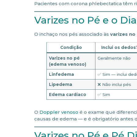
Pacientes com corona phlebectatica têm r
Varizes no Pé e o Di
O inchaço nos pés associado às
varizes no
Condição
Inclui os dedos
Varizes no pé
Geralmente não
(edema venoso)
Linfedema
✅ Sim — inclui de
Lipedema
❌ Não inclui pés
Edema cardíaco
✅ Sim
O
Doppler venoso
é o exame que diferenc
causas de edema — e é obrigatório antes
Varizes no Pé e Pé 